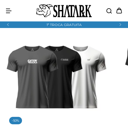
1ª TROCA GRATUITA
-
50
%