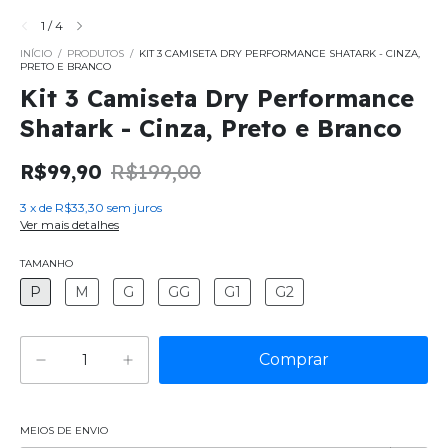
1
/
4
INÍCIO
/
PRODUTOS
/
KIT 3 CAMISETA DRY PERFORMANCE SHATARK - CINZA,
PRETO E BRANCO
Kit 3 Camiseta Dry Performance
Shatark - Cinza, Preto e Branco
R$99,90
R$199,00
3
x
de
R$33,30
sem juros
Ver mais detalhes
TAMANHO
P
M
G
GG
G1
G2
MEIOS DE ENVIO
Alterar CEP
Entregas para o CEP: