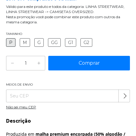
Válido para este produto e todos da categoria: LINHA STREETWEAR,
LINHA STREETWEAR -> CAMISETAS OVERSIZED.
Nesta promoção você pode combinar este produto com outros da
mesma categoria.
TAMANHO
P
M
G
GG
G1
G2
MEIOS DE ENVIO
Alterar CEP
Entregas para o CEP:
Não sei meu CEP
Descrição
Produzida em
malha premium encorpada (50% algodão /