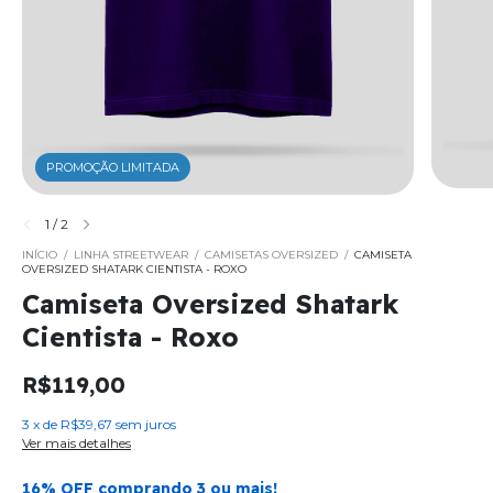
PROMOÇÃO LIMITADA
1
/
2
INÍCIO
/
LINHA STREETWEAR
/
CAMISETAS OVERSIZED
/
CAMISETA
OVERSIZED SHATARK CIENTISTA - ROXO
Camiseta Oversized Shatark
Cientista - Roxo
R$119,00
3
x
de
R$39,67
sem juros
Ver mais detalhes
16% OFF comprando 3 ou mais!