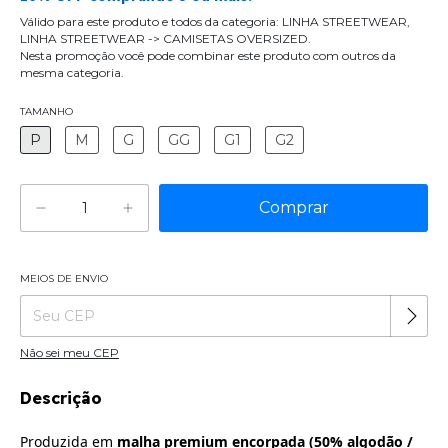
Válido para este produto e todos da categoria: LINHA STREETWEAR,
LINHA STREETWEAR -> CAMISETAS OVERSIZED.
Nesta promoção você pode combinar este produto com outros da
mesma categoria.
TAMANHO
P
M
G
GG
G1
G2
MEIOS DE ENVIO
Alterar CEP
Entregas para o CEP:
Não sei meu CEP
Descrição
Produzida em
malha premium encorpada (50% algodão /