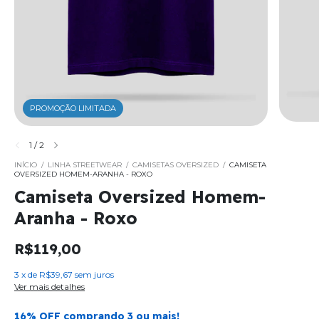
PROMOÇÃO LIMITADA
1
/
2
INÍCIO
/
LINHA STREETWEAR
/
CAMISETAS OVERSIZED
/
CAMISETA
OVERSIZED HOMEM-ARANHA - ROXO
Camiseta Oversized Homem-
Aranha - Roxo
R$119,00
3
x
de
R$39,67
sem juros
Ver mais detalhes
16% OFF comprando 3 ou mais!